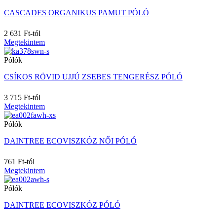
51
CASCADES ORGANIKUS PAMUT PÓLÓ
52
54
2 631 Ft-tól
55
Megtekintem
56
56/58
Pólók
57
58
CSÍKOS RÖVID UJJÚ ZSEBES TENGERÉSZ PÓLÓ
59
5T (XL)
3 715 Ft-tól
5XL
Megtekintem
6-L
Pólók
6-R
6-S
DAINTREE ECOVISZKÓZ NŐI PÓLÓ
6/10
6/12M
761 Ft-tól
6/8
Megtekintem
6/9
60
Pólók
60/62
60/72M
DAINTREE ECOVISZKÓZ PÓLÓ
62