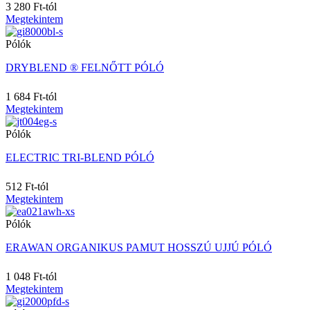
64
3 280 Ft-tól
66
Megtekintem
68
Pólók
6A
6M
DRYBLEND ® FELNŐTT PÓLÓ
6T (2XL)
6XL
1 684 Ft-tól
7/8
Megtekintem
70
70X140
Pólók
7XL
8
ELECTRIC TRI-BLEND PÓLÓ
8 (XS)
8-L
512 Ft-tól
8-R
Megtekintem
8-S
Pólók
8/10
80
ERAWAN ORGANIKUS PAMUT HOSSZÚ UJJÚ PÓLÓ
8A
8XL
1 048 Ft-tól
9/10
Megtekintem
9/11
9/12