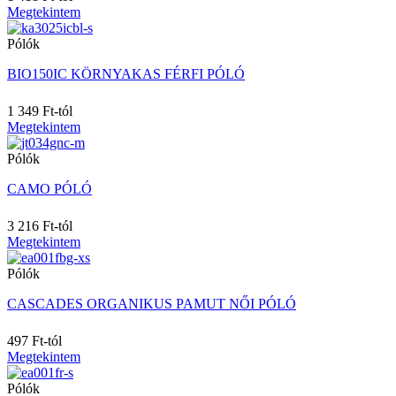
3M
Megtekintem
3T (M)
3XL
Pólók
3XL/4XL
4/6
BIO150IC KÖRNYAKAS FÉRFI PÓLÓ
40
40-L
1 349 Ft-tól
40-R
Megtekintem
42
Pólók
43/46
44
CAMO PÓLÓ
45X70
46
3 216 Ft-tól
47/50
Megtekintem
48
48/60M
Pólók
4A
4T (L)
CASCADES ORGANIKUS PAMUT NŐI PÓLÓ
4XL
5/6
497 Ft-tól
50
Megtekintem
50X100
Pólók
50X70