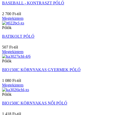
30
BASEBALL - KONTRASZT PÓLÓ
30-L
30-R
2 700 Ft-tól
30X30
Megtekintem
30X50
Pólók
31/34
32
BATIKOLT PÓLÓ
32-L
32-R
507 Ft-tól
33
Megtekintem
34
34-L
Pólók
34-R
35/38
BIO150IC KÖRNYAKAS GYERMEK PÓLÓ
36
36-L
1 080 Ft-tól
36-R
Megtekintem
36/48M
Pólók
38
38-L
BIO150IC KÖRNYAKAS NŐI PÓLÓ
38-R
39/42
1 418 Ft-tól