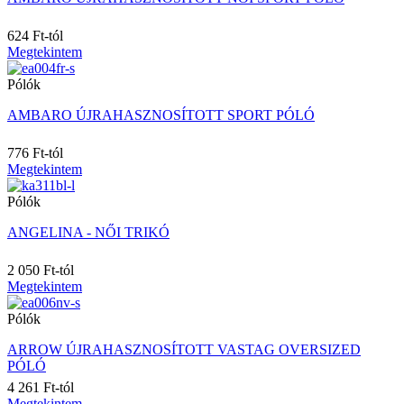
122/128
12A
624 Ft-tól
12M
Megtekintem
13
134/140
Pólók
14
14 (L)
AMBARO ÚJRAHASZNOSÍTOTT SPORT PÓLÓ
14-L
14-R
776 Ft-tól
14-S
Megtekintem
146/152
Pólók
14A
16
ANGELINA - NŐI TRIKÓ
16 (XL)
16-L
2 050 Ft-tól
16-R
Megtekintem
16-S
18
Pólók
18 (2XL)
18-L
ARROW ÚJRAHASZNOSÍTOTT VASTAG OVERSIZED
PÓLÓ
18-R
18-S
4 261 Ft-tól
18/23M
Megtekintem