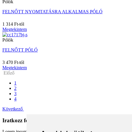
Pólók
90X170
90X180
FELNŐTT NYOMTATÁSRA ALKALMAS PÓLÓ
92
98/104
1 314 Ft-tól
9M
Megtekintem
INFANT
Pólók
JUNIOR
L
FELNŐTT PÓLÓ
L/XL
M
3 470 Ft-tól
M/L
Megtekintem
M/XL
Előző
NB
S
1
S/M
2
3
U
4
XL
XL/2XL
Következő
XS
XS/S
Iratkozz fel a hírlevélre
XXS
XXS/XS
Lorem ipsum dolor sit amet, consectetur adipiscing elit. Sed et