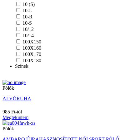
10 (S)
10-L
10-R
10-S
10/12
10/14
100X150
100X160
100X170
100X180
Színek
10A
11/12
11/13
110/116
Pólók
12
12 (M)
ALVÓRUHA
12-L
12-R
985 Ft-tól
12-S
Megtekintem
12/13
Pólók
12/14
12/18M
AMBARO ÚJRAHASZNOSÍTOTT NŐI SPORT PÓLÓ