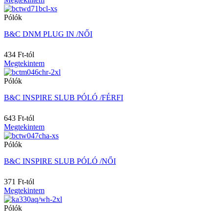
18/24M
Pólók
18M
2
B&C DNM PLUG IN /NŐI
2/4
20
434 Ft-tól
20 (3XL)
Megtekintem
22
24
Pólók
24/36M
24M
B&C INSPIRE SLUB PÓLÓ /FÉRFI
26
27/30
643 Ft-tól
28
Megtekintem
28-L
Pólók
28-R
2A
B&C INSPIRE SLUB PÓLÓ /NŐI
2T (S)
2XL
371 Ft-tól
2XL/3XL
Megtekintem
2XL/4XL
3/4
Pólók
3/6M