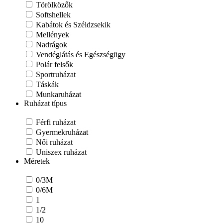
Törölközők
Softshellek
Kabátok és Széldzsekik
Mellények
Nadrágok
Vendéglátás és Egészségügy
Polár felsők
Sportruházat
Táskák
Munkaruházat
Ruházat típus
Ingek és Kötött ruházat
Férfi ruházat
Gyermekruházat
Női ruházat
Uniszex ruházat
Méretek
0/3M
0/6M
1
1/2
10